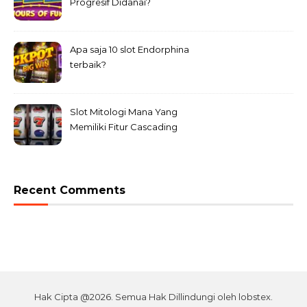
Progresif Didanai?
Apa saja 10 slot Endorphina
terbaik?
Slot Mitologi Mana Yang
Memiliki Fitur Cascading
Reels?
Recent Comments
Hak Cipta @2026. Semua Hak Dillindungi oleh lobstex.