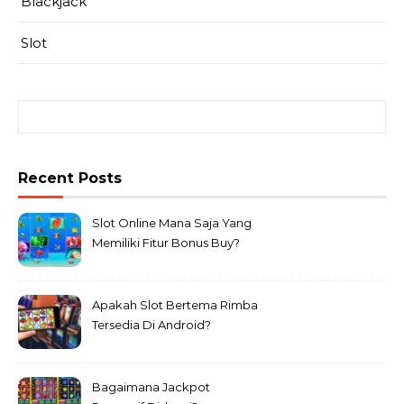
Blackjack
Slot
Search for:
Recent Posts
Slot Online Mana Saja Yang
Memiliki Fitur Bonus Buy?
Apakah Slot Bertema Rimba
Tersedia Di Android?
Bagaimana Jackpot